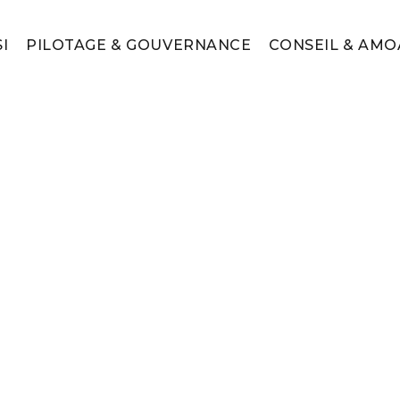
I
PILOTAGE & GOUVERNANCE
CONSEIL & AMO
de transition IT
Management de transit
solution ?
ICORDEL
20 mai 2024
Raoul AUFFR
Découvrez dans quels c
transition informatique 
d'un manager de transit
Lire plus