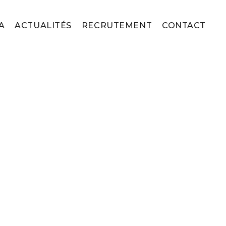
A
ACTUALITÉS
RECRUTEMENT
CONTACT
ion IT : pourquoi adopter cette
ET, Stéphane RICORDEL
as faire appel à du management de
et les avantages à se faire accompagner
ion