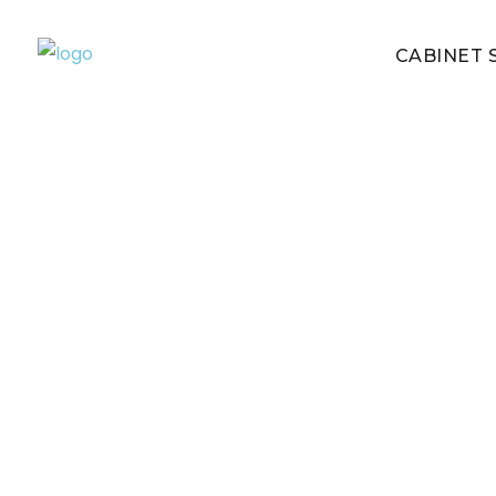
CABINET S
Cas client : mission de management 
21 août 2024
Raoul AUFFRET, Stéphane R
Management de transition IT
Lire plus