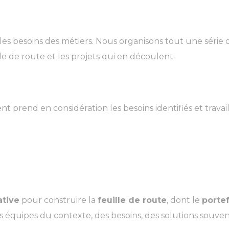
es besoins des métiers. Nous organisons tout une série d’
lle de route et les projets qui en découlent.
nd en considération les besoins identifiés et travaille
ative
pour construire la
feuille de route
, dont le
portef
 équipes du contexte, des besoins, des solutions souven