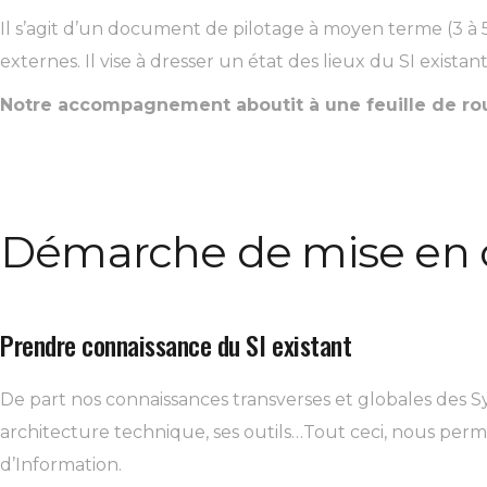
Il s’agit d’un document de pilotage à moyen terme (3 à 5 
externes. Il vise à dresser un état des lieux du SI existant.
Notre accompagnement aboutit à une feuille de rout
Démarche de mise en 
Prendre connaissance du SI existant
De part nos connaissances transverses et globales des Sy
architecture technique, ses outils…Tout ceci, nous per
d’Information.