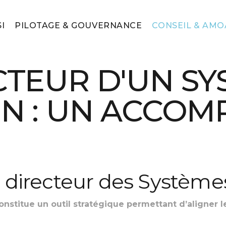
I
PILOTAGE & GOUVERNANCE
CONSEIL & AMO
TEUR D'UN SY
ON : UN ACCO
 directeur des Système
stitue un outil stratégique permettant d’aligner le